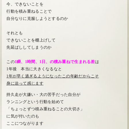
今、できないことを
行動を積み重ねることで
自分なりに克服しようとするのか
それとも
できないことを棚上げして
先延ばししてしまうのか
この
1瞬、1時間、1日、の積み重ねで生まれる差
は
1年後 本当に大きくなるなと
1年が早く過ぎるようになったこの年齢だからこそ
身に迫って感じます
持久走が大嫌い・大の苦手だった自分が
ランニングという行動を始めて
「ちょっとずつ積み重ねることの大切さ」
に気が付いたのも
ここにつながります