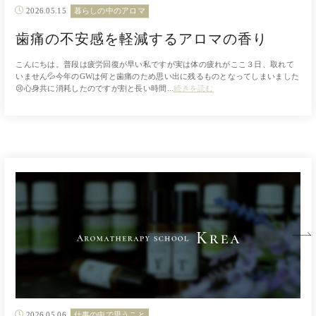
2026.05.15
暮らしの中のアロマ
歯痛の不安感を軽減するアロマの香り
こんにちは。普段は疲労回復が早い私ですが実は体の疲れがここ３日、取れて
いません💦今年のGWは何と歯痛のため思い出に残るものとなってしまいました
😢心身共に消耗したのですが割と長い時間...
続きを読む
2026.05.06
仕事の中で思うこと