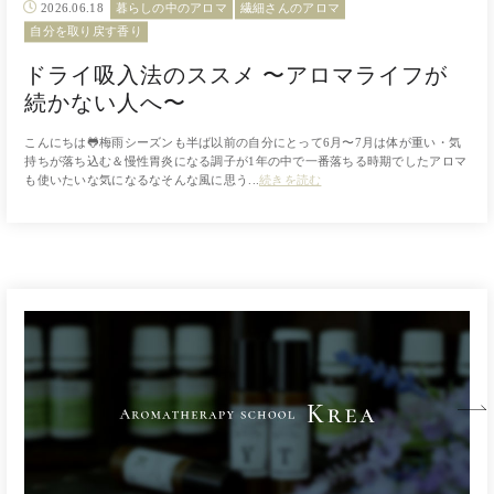
2026.06.18
暮らしの中のアロマ
繊細さんのアロマ
自分を取り戻す香り
ドライ吸入法のススメ 〜アロマライフが
続かない人へ〜
こんにちは🐸梅雨シーズンも半ば以前の自分にとって6月〜7月は体が重い・気
持ちが落ち込む＆慢性胃炎になる調子が1年の中で一番落ちる時期でしたアロマ
も使いたいな気になるなそんな風に思う...
続きを読む