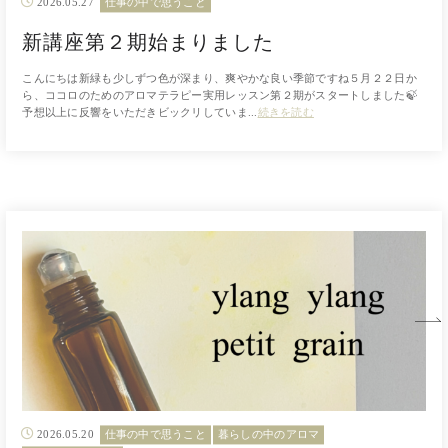
2026.05.27
仕事の中で思うこと
新講座第２期始まりました
こんにちは新緑も少しずつ色が深まり、爽やかな良い季節ですね５月２２日か
ら、ココロのためのアロマテラピー実用レッスン第２期がスタートしました🍃
予想以上に反響をいただきビックリしていま...
続きを読む
2026.05.20
仕事の中で思うこと
暮らしの中のアロマ