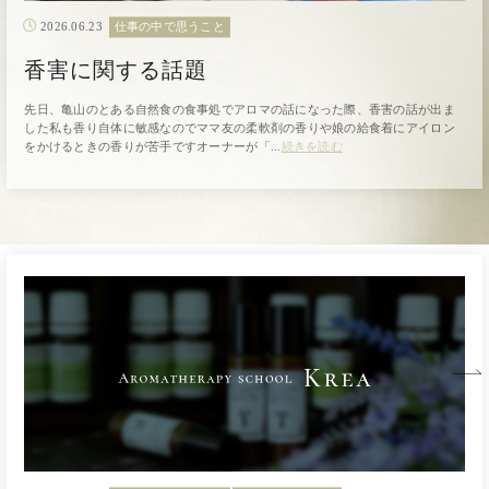
2026.06.23
仕事の中で思うこと
香害に関する話題
先日、亀山のとある自然食の食事処でアロマの話になった際、香害の話が出ま
した私も香り自体に敏感なのでママ友の柔軟剤の香りや娘の給食着にアイロン
をかけるときの香りが苦手ですオーナーが「...
続きを読む