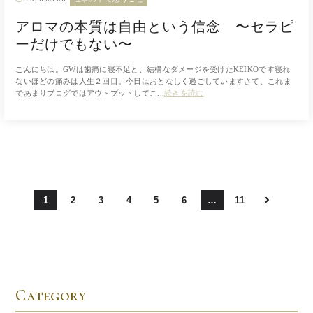
アロマの本質は自由という信念 〜セラピ
ーだけでもない〜
こんにちは。GWは歯痛に寝不足と、結構なダメージを受けたKEIKOです寝れ
ないほどの痛みは人生２回目。今日はおとなしく過ごしていますさて、これま
であまりブログではアウトプットしてこ...
続きを読む
1
2
3
4
5
6
…
11
Category