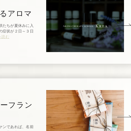
るアロマ
供たちが夏休みに入
の症状が２日～３日
を読む
 ーフラン
ァンであれば、名前