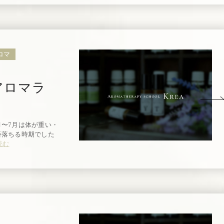
ロマ
アロマラ
月〜7月は体が重い・
番落ちる時期でした
読む