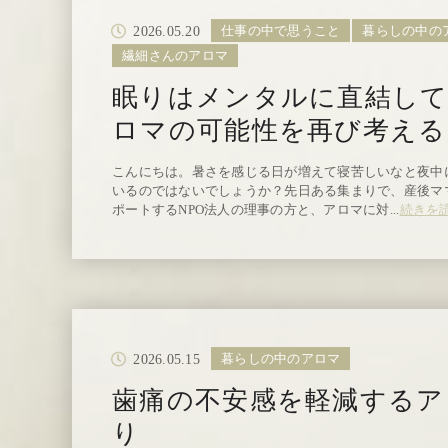
2026.05.20
仕事の中で思うこと
暮らしの中の
繊細さんのアロマ
眠りはメンタルに直結し
ロマの可能性を再び考える
こんにちは。暑さを感じる日が増えて寝苦しいなと夜中
いるのではないでしょうか？先日ある集まりで、産後マ
ポートするNPO法人の理事の方と、アロマに対...
続きを
2026.05.15
暮らしの中のアロマ
歯痛の不安感を軽減するア
り