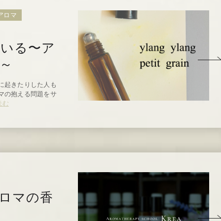
アロマ
ている〜ア
～
に起きたりした人も
マの抱える問題をサ
読む
ロマの香