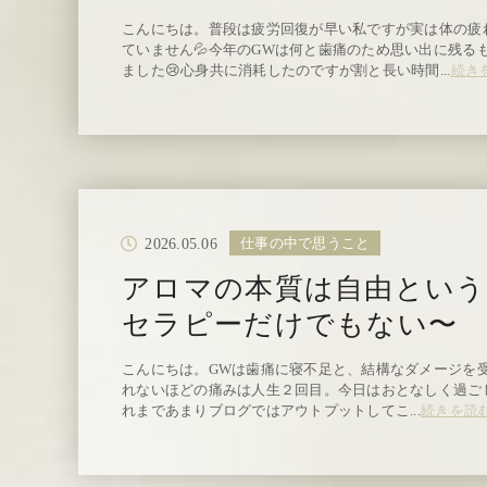
こんにちは。普段は疲労回復が早い私ですが実は体の疲
ていません💦今年のGWは何と歯痛のため思い出に残る
ました😢心身共に消耗したのですが割と長い時間...
続き
2026.05.06
仕事の中で思うこと
アロマの本質は自由という
セラピーだけでもない〜
こんにちは。GWは歯痛に寝不足と、結構なダメージを受け
れないほどの痛みは人生２回目。今日はおとなしく過ご
れまであまりブログではアウトプットしてこ...
続きを読