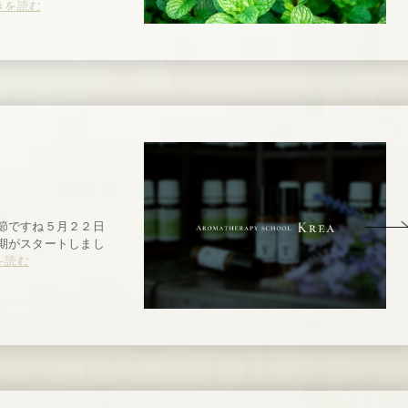
きを読む
た
節ですね５月２２日
期がスタートしまし
を読む