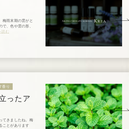
 梅雨末期の雲がと
ので、色や雲の形、
を読む
す香り
立ったア
ってきましたね。梅
ることがあります