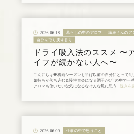
2026.06.18
暮らしの中のアロマ
繊細さんのア
自分を取り戻す香り
ドライ吸入法のススメ 〜
イフが続かない人へ〜
こんにちは🐸梅雨シーズンも半ば以前の自分にとって6
気持ちが落ち込む＆慢性胃炎になる調子が1年の中で一
アロマも使いたいな気になるなそんな風に思う...
続きを
2026.06.09
仕事の中で思うこと