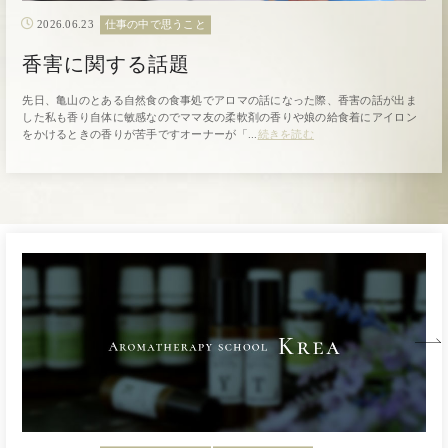
2026.06.23
仕事の中で思うこと
香害に関する話題
先日、亀山のとある自然食の食事処でアロマの話になった際、香害の話が出ま
した私も香り自体に敏感なのでママ友の柔軟剤の香りや娘の給食着にアイロン
をかけるときの香りが苦手ですオーナーが「...
続きを読む