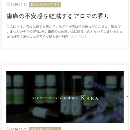
2026.05.15
暮らしの中のアロマ
歯痛の不安感を軽減するアロマの香り
こんにちは。普段は疲労回復が早い私ですが実は体の疲れがここ３日、取れて
いません💦今年のGWは何と歯痛のため思い出に残るものとなってしまいました
😢心身共に消耗したのですが割と長い時間...
続きを読む
2026.05.06
仕事の中で思うこと