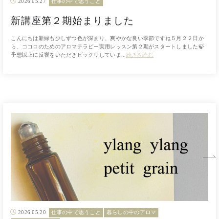
2026.05.27
仕事の中で思うこと
新講座第２期始まりました
こんにちは新緑も少しずつ色が深まり、爽やかな良い季節ですね５月２２日か
ら、ココロのためのアロマテラピー実用レッスン第２期がスタートしました🍃
予想以上に反響をいただきビックリしていま...
続きを読む
2026.05.20
仕事の中で思うこと
暮らしの中のアロマ