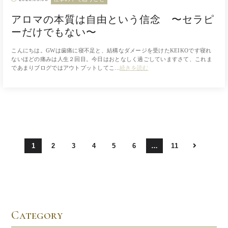
アロマの本質は自由という信念 〜セラピ
ーだけでもない〜
こんにちは。GWは歯痛に寝不足と、結構なダメージを受けたKEIKOです寝れ
ないほどの痛みは人生２回目。今日はおとなしく過ごしていますさて、これま
であまりブログではアウトプットしてこ...
続きを読む
1
2
3
4
5
6
…
11
Category