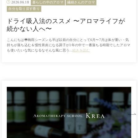
2026.06.18
暮らしの中のアロマ
繊細さんのアロマ
自分を取り戻す香り
ドライ吸入法のススメ 〜アロマライフが
続かない人へ〜
こんにちは🐸梅雨シーズンも半ば以前の自分にとって6月〜7月は体が重い・気
持ちが落ち込む＆慢性胃炎になる調子が1年の中で一番落ちる時期でしたアロマ
も使いたいな気になるなそんな風に思う...
続きを読む