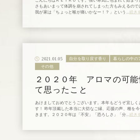
こんにちはＫＥＩＫＯです。強い寒気に包まれて始まっ
さもあいまって体調を崩されてしまった方もみえるので
我が家は「ちょっと喉が痛いかなー！？」という...
続き
2021.01.05
自分を取り戻す香り
暮らしの中の
その他
２０２０年 アロマの可能
て思ったこと
あけましておめでとうございます。本年もどうぞ宜しく
す！ 昨年頂戴した本当に大切なご縁、応援の声、種を
きます。２０２０年は「不安」「恐ろしさ」「分...
続き