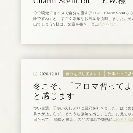
Charm Scent for Y.W.様
◇◇嗅覚チョイスで自分を癒すアロマ Charm Scent◇
険ですね」と、すごく素敵なお言葉を頂戴しました。そ
出てしまうY様は、文章を書き、言...
続きを読む
2020.12.01
自分を取り戻す香り
仕事の中で思
冬こそ、「アロマ習ってよ
と感じます
つい先週、子供が久しぶりに風邪を引きました。はじめ
鼻水が止まらず、そのうち微熱を出しました。お兄ちゃ
日たって、 頭痛と鼻水、のどの痛みで微熱に...
続きを読