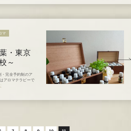
ロマ
葉・東京
校～
制・完全予約制のア
れはアロマテラピーで
む