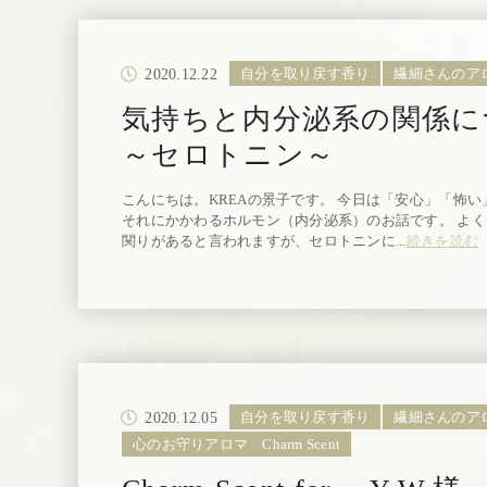
2020.12.22
自分を取り戻す香り
繊細さんのア
気持ちと内分泌系の関係
～セロトニン～
こんにちは。KREAの景子です。 今日は「安心」「怖
それにかかわるホルモン（内分泌系）のお話です。 よ
関りがあると言われますが、セロトニンに...
続きを読む
2020.12.05
自分を取り戻す香り
繊細さんのア
心のお守りアロマ Charm Scent