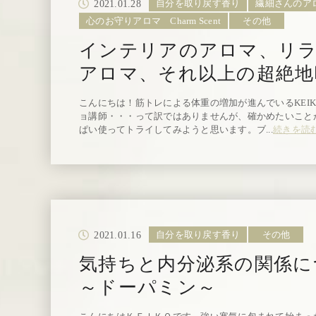
2021.01.28
自分を取り戻す香り
繊細さんのア
心のお守りアロマ Charm Scent
その他
インテリアのアロマ、リ
アロマ、それ以上の超絶地
こんにちは！筋トレによる体重の増加が進んでいるKEI
ョ講師・・・って訳ではありませんが、確かめたいこと
ぱい使ってトライしてみようと思います。ブ...
続きを読
2021.01.16
自分を取り戻す香り
その他
気持ちと内分泌系の関係
～ドーパミン～