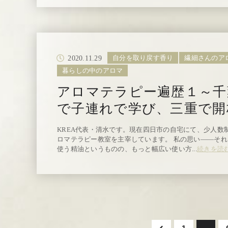
2020.11.29
自分を取り戻す香り
繊細さんのア
暮らしの中のアロマ
アロマテラピー遍歴１～千
で子連れで学び、三重で開
KREA代表・清水です。現在四日市の自宅にて、少人数
ロマテラピー教室を主宰しています。 私の思い――そ
使う精油というものの、もっと幅広い使い方...
続きを読