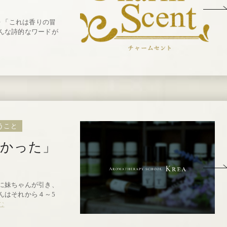
◇ 「これは香りの冒
んな詩的なワードが
うこと
かった」
に妹ちゃんが引き、
んはそれから４～5
む