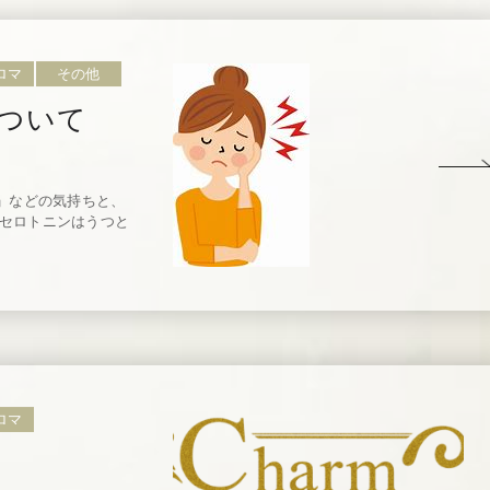
ロマ
その他
について
い」などの気持ちと、
くセロトニンはうつと
ロマ