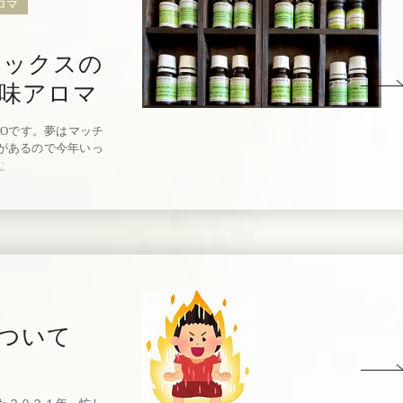
ロマ
ラックスの
味アロマ
KOです。夢はマッチ
があるので今年いっ
む
について